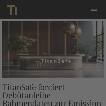
TitanSafe forciert
Debütanleihe –
Rahmendaten zur Emission