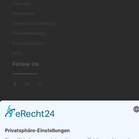
Über uns
Impressum
Datenschutzerklärung
Pressemitteilung
Investorrelations
AGB
Follow Us
© 2024 Titansafe Schliessfachanlagen GmbH.