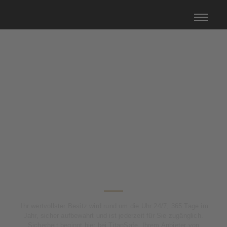
Willkommen bei TitanSafe
Sicherheit neu
definiert!
TitanSafe
Ihr wertvollster Besitz wird rund um die Uhr 24/7, 365 Tage im
Jahr, sicher aufbewahrt und ist jederzeit für Sie zugänglich.
Sicherheit beginnt hier bei TitanSafe, Ihrem Anbieter von