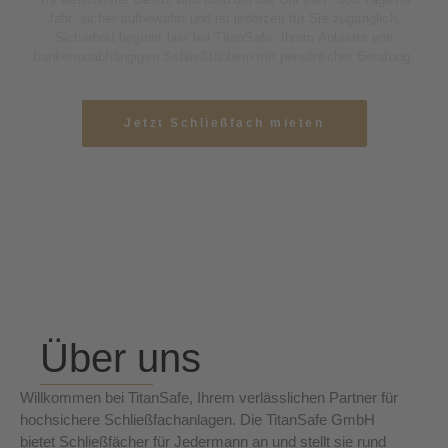
Jahr, sicher aufbewahrt und ist jederzeit für Sie zugänglich.
Sicherheit beginnt hier bei TitanSafe, Ihrem Anbieter von
bankenunabhängigen Schließfächern mit persönlicher Beratung.
Jetzt Schließfach mieten
Über uns
Willkommen bei TitanSafe, Ihrem verlässlichen Partner für
hochsichere Schließfachanlagen. Die TitanSafe GmbH
bietet Schließfächer für Jedermann an und stellt sie rund