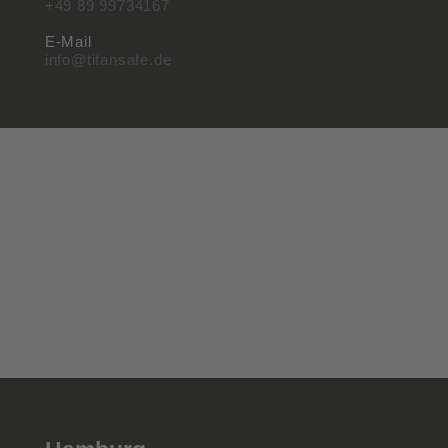
+49 89 99734167
E-Mail
info@titansafe.de