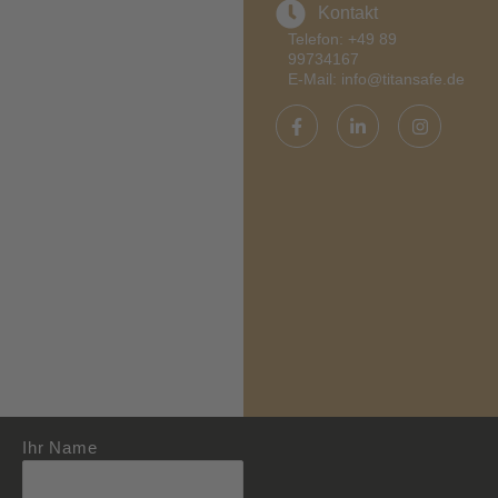
Kontakt
Telefon: +49 89
99734167
E-Mail: info@titansafe.de
Ihr Name