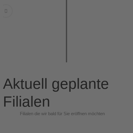
24/7 Zugang genießen
Greifen Sie rund um die Uhr auf Ihr Schließfach
zu – flexibel, bequem und sicher, wann immer
Sie es benötigen.
Aktuell geplante
Filialen
Filialen die wir bald für Sie eröffnen möchten